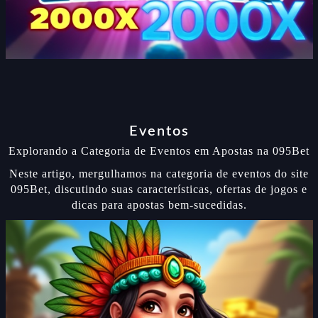
Eventos
Explorando a Categoria de Eventos em Apostas na 095Bet
Neste artigo, mergulhamos na categoria de eventos do site
095Bet, discutindo suas características, ofertas de jogos e
dicas para apostas bem-sucedidas.