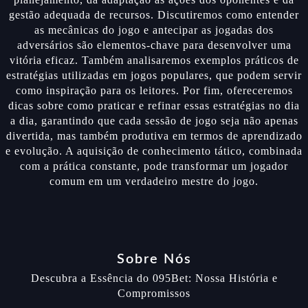
gestão adequada de recursos. Discutiremos como entender
as mecânicas do jogo e antecipar as jogadas dos
adversários são elementos-chave para desenvolver uma
vitória eficaz. Também analisaremos exemplos práticos de
estratégias utilizadas em jogos populares, que podem servir
como inspiração para os leitores. Por fim, ofereceremos
dicas sobre como praticar e refinar essas estratégias no dia
a dia, garantindo que cada sessão de jogo seja não apenas
divertida, mas também produtiva em termos de aprendizado
e evolução. A aquisição de conhecimento tático, combinada
com a prática constante, pode transformar um jogador
comum em um verdadeiro mestre do jogo.
Sobre Nós
Descubra a Essência do 095Bet: Nossa História e
Compromissos