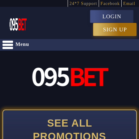
24*7 Support
Facebook
Email
LOGIN
SIGN UP
Menu
SEE ALL
PROMOTIONS