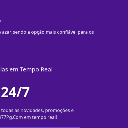
m
 azar, sendo a opção mais confiável para os
cias em Tempo Real
24/7
e todas as novidades, promoções e
977Pg.Com em tempo real!