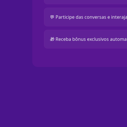
💬 Participe das conversas e interaj
🎁 Receba bônus exclusivos autom