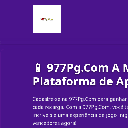
📱 977Pg.Com A 
Plataforma de A
Cadastre-se na 977Pg.Com para ganhar
cada recarga. Com a 977Pg.Com, você 
incríveis e uma experiência de jogo inig
vencedores agora!