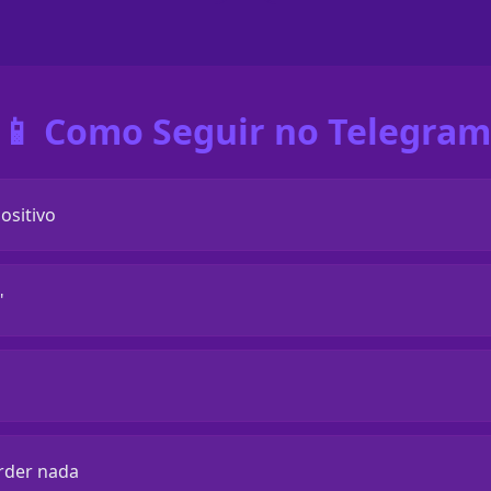
📱 Como Seguir no Telegram
ositivo
"
erder nada