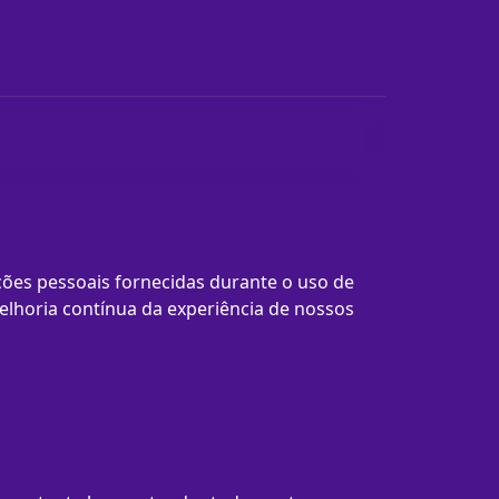
ões pessoais fornecidas durante o uso de
elhoria contínua da experiência de nossos