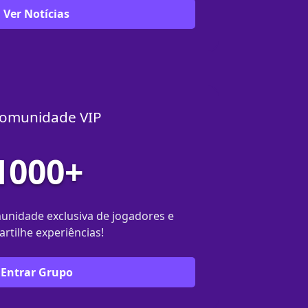
Ver Notícias
Comunidade VIP
1000+
unidade exclusiva de jogadores e
rtilhe experiências!
Entrar Grupo