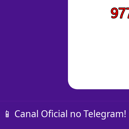
📱 Canal Oficial no Telegram!