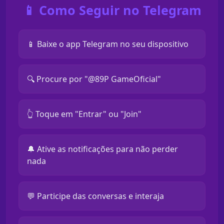
📱 Como Seguir no Telegram
📱 Baixe o app Telegram no seu dispositivo
🔍 Procure por "@89P GameOficial"
👆 Toque em "Entrar" ou "Join"
🔔 Ative as notificações para não perder
nada
💬 Participe das conversas e interaja