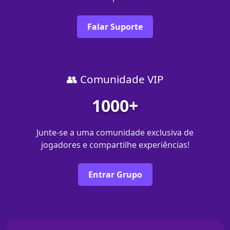
Falar Suporte
👥 Comunidade VIP
1000+
Junte-se a uma comunidade exclusiva de
jogadores e compartilhe experiências!
Entrar Grupo