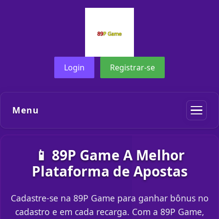
Login
Registrar-se
Menu
📱 89P Game A Melhor
Plataforma de Apostas
Cadastre-se na 89P Game para ganhar bônus no
cadastro e em cada recarga. Com a 89P Game,