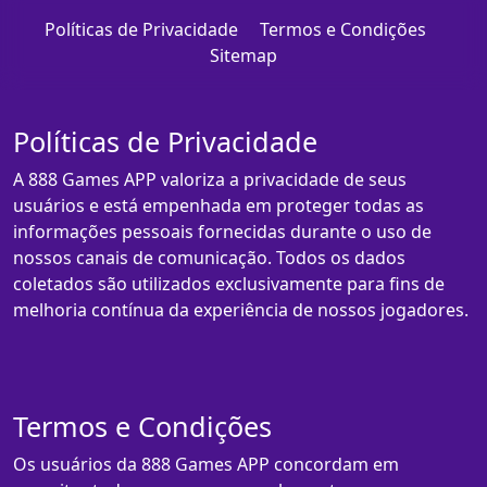
Políticas de Privacidade
Termos e Condições
Sitemap
Políticas de Privacidade
A 888 Games APP valoriza a privacidade de seus
usuários e está empenhada em proteger todas as
informações pessoais fornecidas durante o uso de
nossos canais de comunicação. Todos os dados
coletados são utilizados exclusivamente para fins de
melhoria contínua da experiência de nossos jogadores.
Termos e Condições
Os usuários da 888 Games APP concordam em