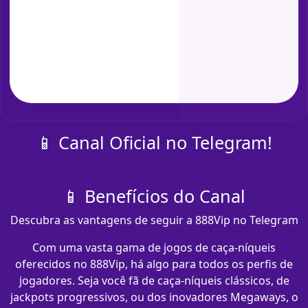
📱 Canal Oficial no Telegram!
📱 Benefícios do Canal
Descubra as vantagens de seguir a 888Vip no Telegram
Com uma vasta gama de jogos de caça-níqueis
oferecidos no 888Vip, há algo para todos os perfis de
jogadores. Seja você fã de caça-níqueis clássicos, de
jackpots progressivos, ou dos inovadores Megaways, o