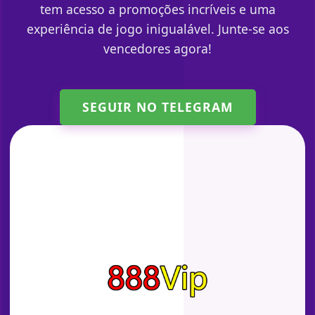
tem acesso a promoções incríveis e uma
experiência de jogo inigualável. Junte-se aos
vencedores agora!
SEGUIR NO TELEGRAM