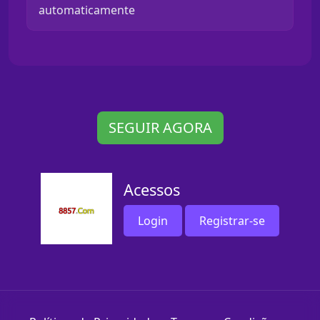
automaticamente
SEGUIR AGORA
Acessos
Login
Registrar-se