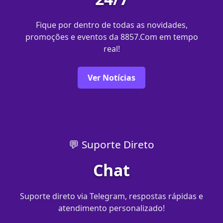
Fique por dentro de todas as novidades,
promoções e eventos da 8857.Com em tempo
real!
Ver Notícias
💬 Suporte Direto
Chat
Suporte direto via Telegram, respostas rápidas e
atendimento personalizado!