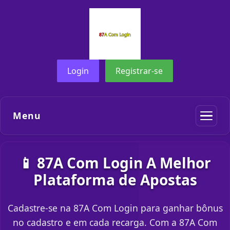
Login
Registrar-se
Menu
📱 87A Com Login A Melhor
Plataforma de Apostas
Cadastre-se na 87A Com Login para ganhar bônus
no cadastro e em cada recarga. Com a 87A Com