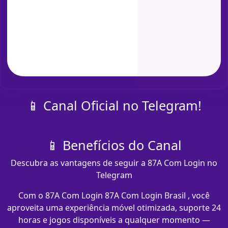
📱 Canal Oficial no Telegram!
📱 Benefícios do Canal
Descubra as vantagens de seguir a 87A Com Login no
Telegram
Com o 87A Com Login 87A Com Login Brasil , você
aproveita uma experiência móvel otimizada, suporte 24
horas e jogos disponíveis a qualquer momento —