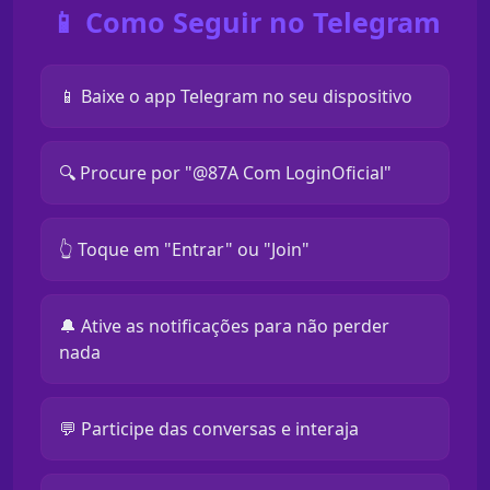
📱 Como Seguir no Telegram
📱 Baixe o app Telegram no seu dispositivo
🔍 Procure por "@87A Com LoginOficial"
👆 Toque em "Entrar" ou "Join"
🔔 Ative as notificações para não perder
nada
💬 Participe das conversas e interaja