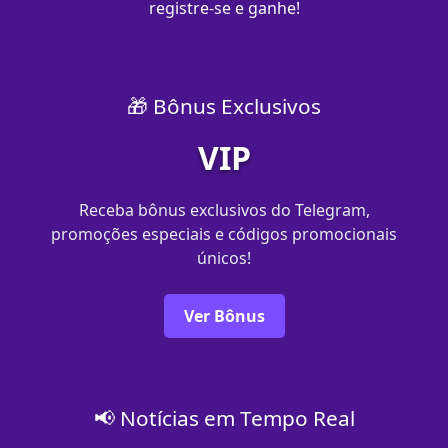
registre-se e ganhe!
🎁 Bônus Exclusivos
VIP
Receba bônus exclusivos do Telegram,
promoções especiais e códigos promocionais
únicos!
Ver Bônus
📢 Notícias em Tempo Real