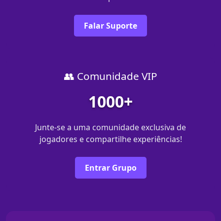
Falar Suporte
👥 Comunidade VIP
1000+
Junte-se a uma comunidade exclusiva de
jogadores e compartilhe experiências!
Entrar Grupo