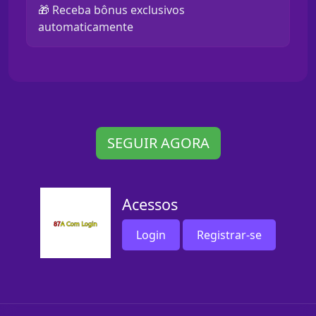
🎁 Receba bônus exclusivos
automaticamente
SEGUIR AGORA
Acessos
Login
Registrar-se