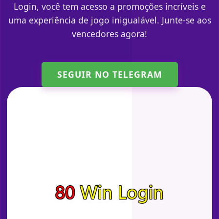
Login, você tem acesso a promoções incríveis e
uma experiência de jogo inigualável. Junte-se aos
vencedores agora!
SEGUIR NO TELEGRAM