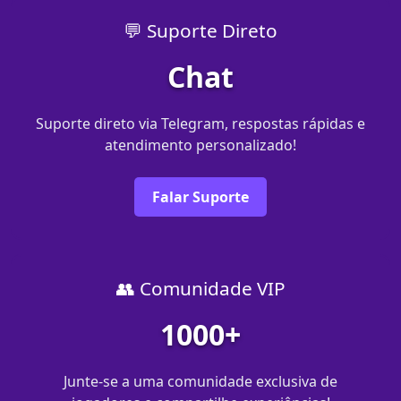
💬 Suporte Direto
Chat
Suporte direto via Telegram, respostas rápidas e
atendimento personalizado!
Falar Suporte
👥 Comunidade VIP
1000+
Junte-se a uma comunidade exclusiva de