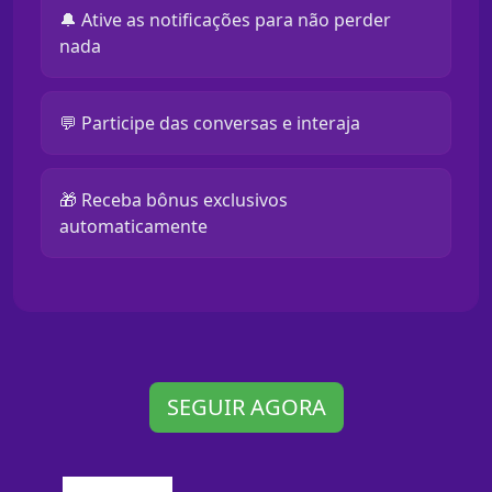
🔔 Ative as notificações para não perder
nada
💬 Participe das conversas e interaja
🎁 Receba bônus exclusivos
automaticamente
SEGUIR AGORA