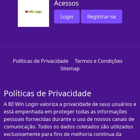
Acessos
Login
Registrar-se
Políticas de Privacidade
Termos e Condições
Sitemap
Políticas de Privacidade
A 80 Win Login valoriza a privacidade de seus usuários e
está empenhada em proteger todas as informações
pessoais fornecidas durante o uso de nossos canais de
comunicação. Todos os dados coletados são utilizados
exclusivamente para fins de melhoria contínua da