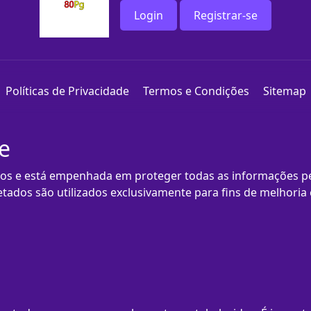
Login
Registrar-se
Políticas de Privacidade
Termos e Condições
Sitemap
de
rios e está empenhada em proteger todas as informações p
tados são utilizados exclusivamente para fins de melhoria