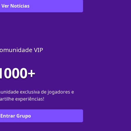
Ver Notícias
Comunidade VIP
1000+
unidade exclusiva de jogadores e
rtilhe experiências!
Entrar Grupo