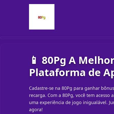
📱 80Pg A Melho
Plataforma de A
Cadastre-se na 80Pg para ganhar bônus
recarga. Com a 80Pg, você tem acesso a
uma experiência de jogo inigualável. J
agora!