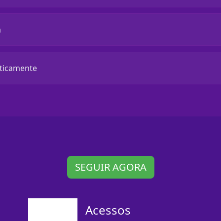
a
aticamente
SEGUIR AGORA
Acessos