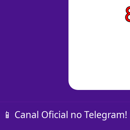
📱 Canal Oficial no Telegram!