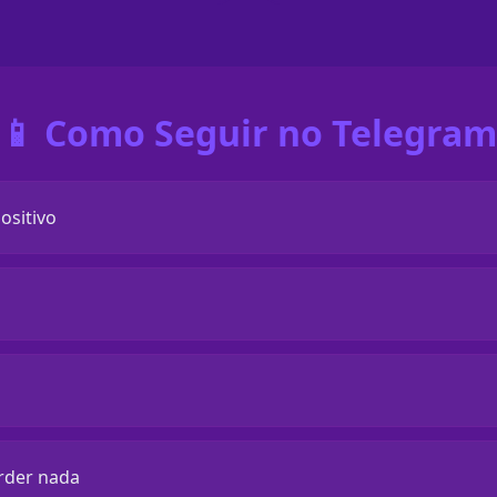
📱 Como Seguir no Telegram
ositivo
erder nada