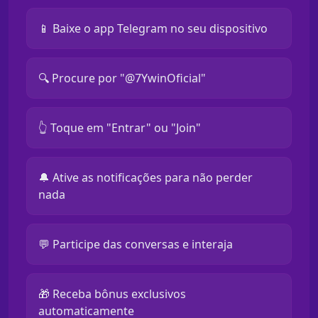
📱 Baixe o app Telegram no seu dispositivo
🔍 Procure por "@7YwinOficial"
👆 Toque em "Entrar" ou "Join"
🔔 Ative as notificações para não perder
nada
💬 Participe das conversas e interaja
🎁 Receba bônus exclusivos
automaticamente