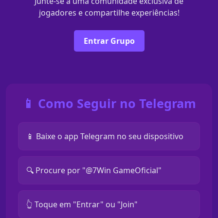
Junte-se a uma comunidade exclusiva de
jogadores e compartilhe experiências!
Entrar Grupo
📱 Como Seguir no Telegram
📱 Baixe o app Telegram no seu dispositivo
🔍 Procure por "@7Win GameOficial"
👆 Toque em "Entrar" ou "Join"