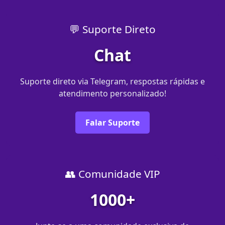
💬 Suporte Direto
Chat
Suporte direto via Telegram, respostas rápidas e
atendimento personalizado!
Falar Suporte
👥 Comunidade VIP
1000+