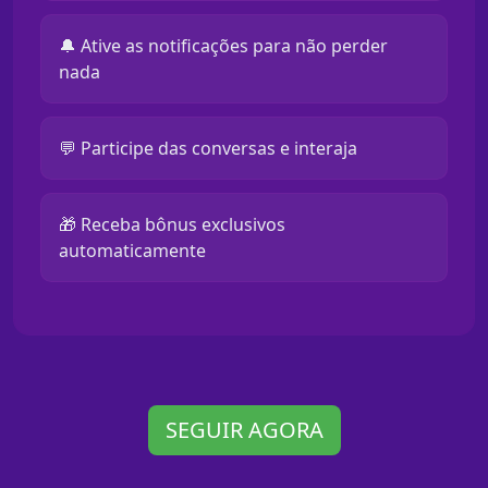
🔔 Ative as notificações para não perder
nada
💬 Participe das conversas e interaja
🎁 Receba bônus exclusivos
automaticamente
SEGUIR AGORA