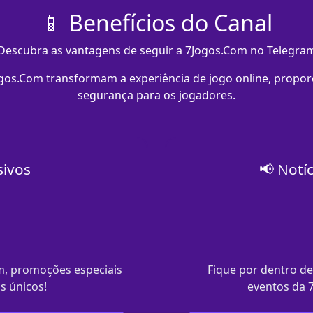
📱 Benefícios do Canal
Descubra as vantagens de seguir a 7Jogos.Com no Telegra
os.Com transformam a experiência de jogo online, proporc
segurança para os jogadores.
sivos
📢 Notí
m, promoções especiais
Fique por dentro d
s únicos!
eventos da 