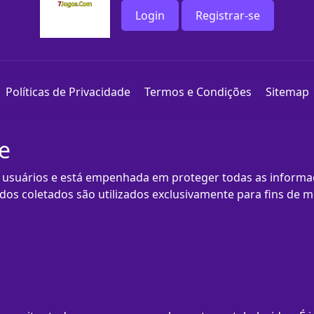
Login
Registrar-se
Políticas de Privacidade
Termos e Condições
Sitemap
de
s usuários e está empenhada em proteger todas as informa
os coletados são utilizados exclusivamente para fins de m