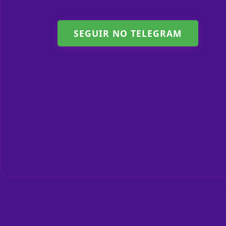
SEGUIR NO TELEGRAM