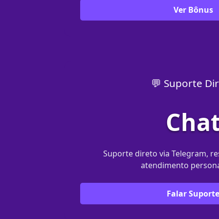
Ver Bônus
💬 Suporte Di
Cha
Suporte direto via Telegram, r
atendimento persona
Falar Suport