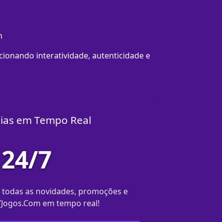
m
ionando interatividade, autenticidade e
cias em Tempo Real
24/7
e todas as novidades, promoções e
7Jogos.Com em tempo real!