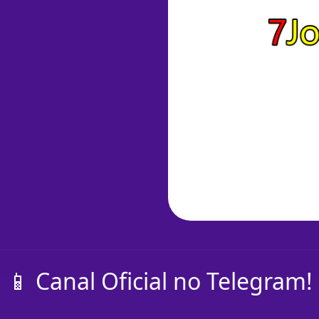
📱 Canal Oficial no Telegram!