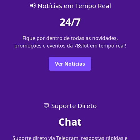
📢 Notícias em Tempo Real
24/7
Fique por dentro de todas as novidades,
promoções e eventos da 7Bslot em tempo real!
Ver Notícias
💬 Suporte Direto
Chat
Suporte direto via Telegram, respostas rápidas e