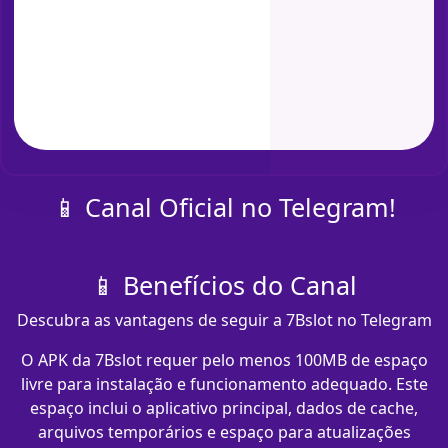
📱 Canal Oficial no Telegram!
📱 Benefícios do Canal
Descubra as vantagens de seguir a 7Bslot no Telegram
O APK da 7Bslot requer pelo menos 100MB de espaço
livre para instalação e funcionamento adequado. Este
espaço inclui o aplicativo principal, dados de cache,
arquivos temporários e espaço para atualizações