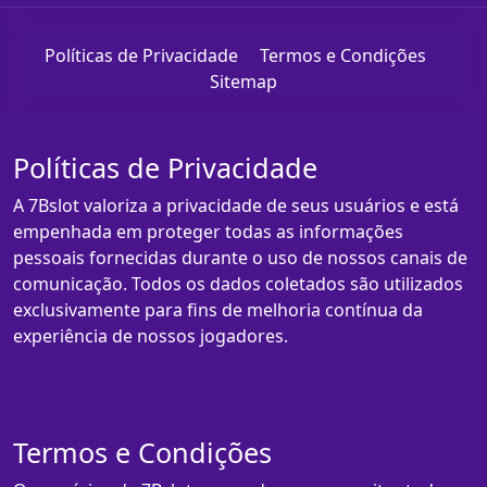
Políticas de Privacidade
Termos e Condições
Sitemap
Políticas de Privacidade
A 7Bslot valoriza a privacidade de seus usuários e está
empenhada em proteger todas as informações
pessoais fornecidas durante o uso de nossos canais de
comunicação. Todos os dados coletados são utilizados
exclusivamente para fins de melhoria contínua da
experiência de nossos jogadores.
Termos e Condições