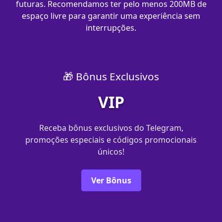
futuras. Recomendamos ter pelo menos 200MB de
espaço livre para garantir uma experiência sem
interrupções.
🎁 Bônus Exclusivos
VIP
Receba bônus exclusivos do Telegram,
promoções especiais e códigos promocionais
únicos!
Ver Bônus