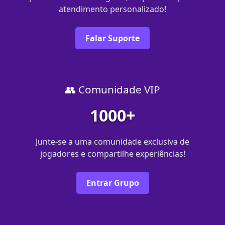
atendimento personalizado!
Falar Suporte
👥 Comunidade VIP
1000+
Junte-se a uma comunidade exclusiva de
jogadores e compartilhe experiências!
Entrar Grupo