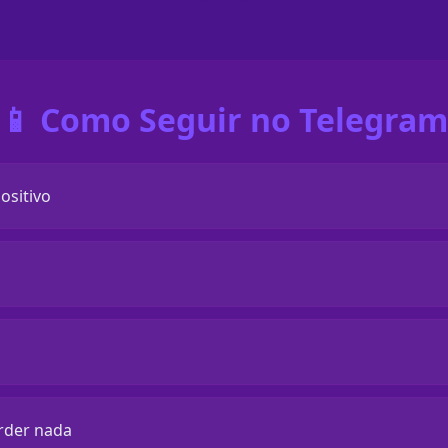
📱 Como Seguir no Telegram
ositivo
erder nada