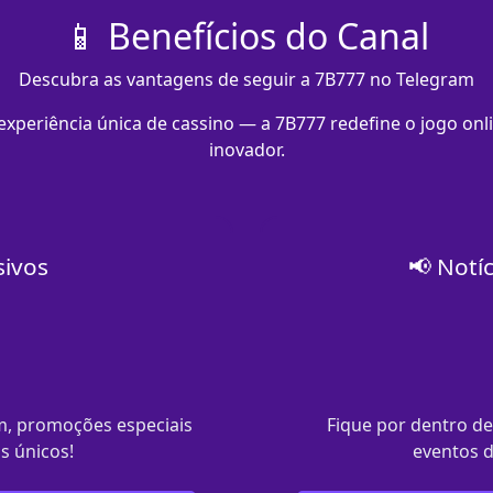
📱 Benefícios do Canal
Descubra as vantagens de seguir a 7B777 no Telegram
xperiência única de cassino — a 7B777 redefine o jogo onl
inovador.
sivos
📢 Notí
m, promoções especiais
Fique por dentro d
s únicos!
eventos 