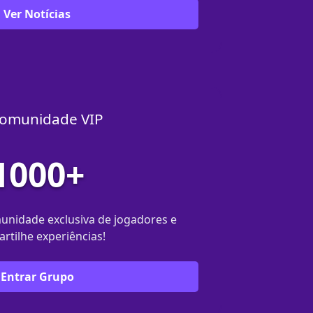
Ver Notícias
Comunidade VIP
1000+
unidade exclusiva de jogadores e
rtilhe experiências!
Entrar Grupo