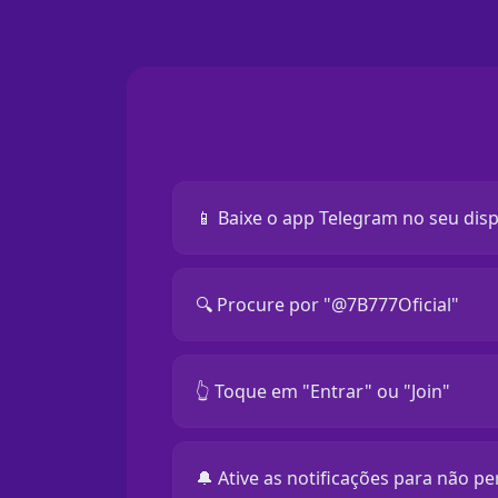
📱 Baixe o app Telegram no seu disp
🔍 Procure por "@7B777Oficial"
👆 Toque em "Entrar" ou "Join"
🔔 Ative as notificações para não p