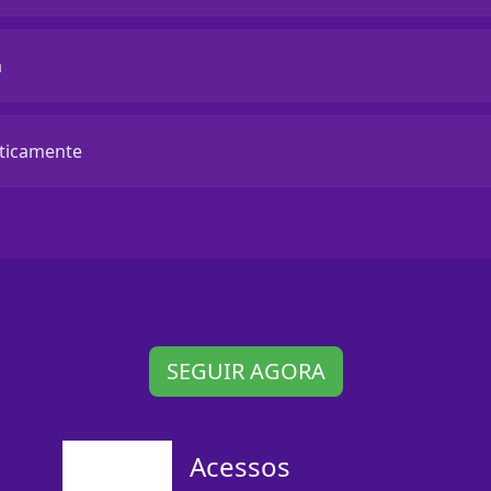
a
aticamente
SEGUIR AGORA
Acessos