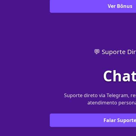
Ver Bônus
💬 Suporte Di
Cha
Suporte direto via Telegram, r
atendimento persona
Falar Suport