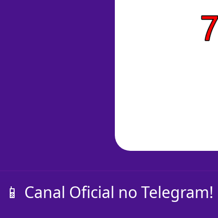
📱 Canal Oficial no Telegram!