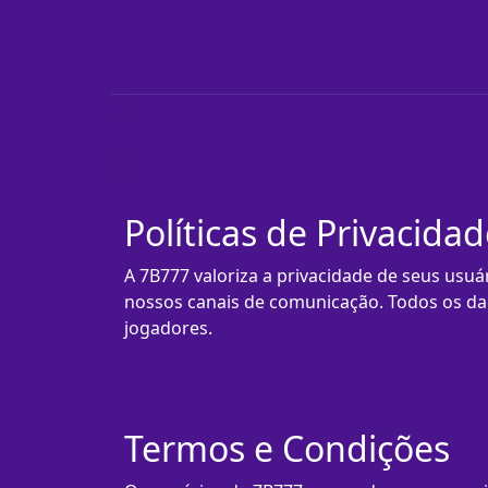
Políticas de Privacida
A 7B777 valoriza a privacidade de seus usu
nossos canais de comunicação. Todos os dad
jogadores.
Termos e Condições