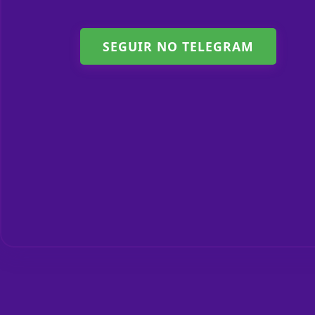
SEGUIR NO TELEGRAM