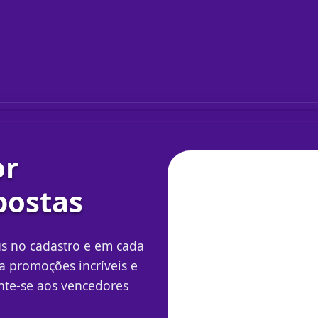
or
postas
s no cadastro e em cada
a promoções incríveis e
unte-se aos vencedores