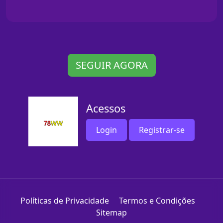
SEGUIR AGORA
Acessos
Login
Registrar-se
Políticas de Privacidade
Termos e Condições
Sitemap