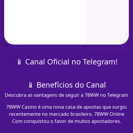
📱 Canal Oficial no Telegram!
📱 Benefícios do Canal
Descubra as vantagens de seguir a 78WW no Telegram
78WW Casino é uma nova casa de apostas que surgiu
recentemente no mercado brasileiro. 78WW Online
Com conquistou o favor de muitos apostadores.