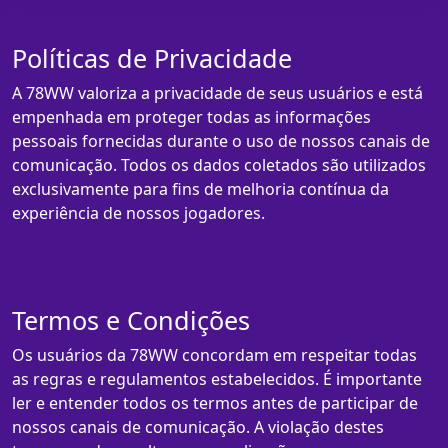
Políticas de Privacidade
A 78WW valoriza a privacidade de seus usuários e está
empenhada em proteger todas as informações
pessoais fornecidas durante o uso de nossos canais de
comunicação. Todos os dados coletados são utilizados
exclusivamente para fins de melhoria contínua da
experiência de nossos jogadores.
Termos e Condições
Os usuários da 78WW concordam em respeitar todas
as regras e regulamentos estabelecidos. É importante
ler e entender todos os termos antes de participar de
nossos canais de comunicação. A violação destes