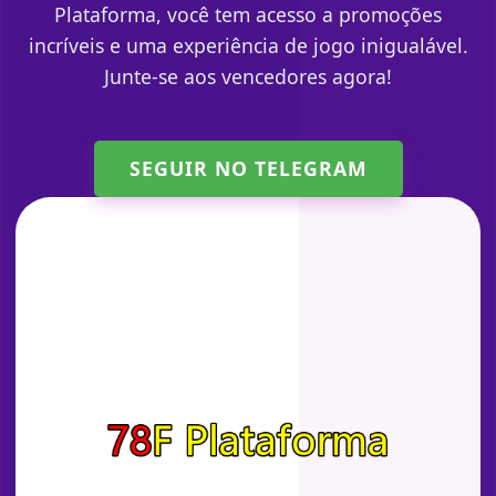
Plataforma, você tem acesso a promoções
incríveis e uma experiência de jogo inigualável.
Junte-se aos vencedores agora!
SEGUIR NO TELEGRAM