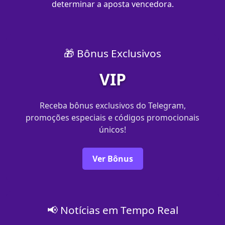
determinar a aposta vencedora.
🎁 Bônus Exclusivos
VIP
Receba bônus exclusivos do Telegram,
promoções especiais e códigos promocionais
únicos!
Ver Bônus
📢 Notícias em Tempo Real