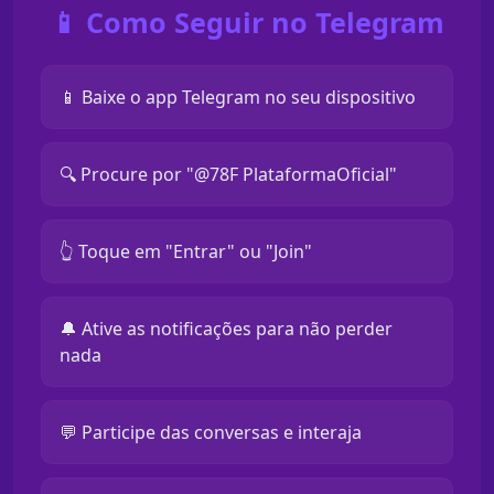
📱 Como Seguir no Telegram
📱 Baixe o app Telegram no seu dispositivo
🔍 Procure por "@78F PlataformaOficial"
👆 Toque em "Entrar" ou "Join"
🔔 Ative as notificações para não perder
nada
💬 Participe das conversas e interaja