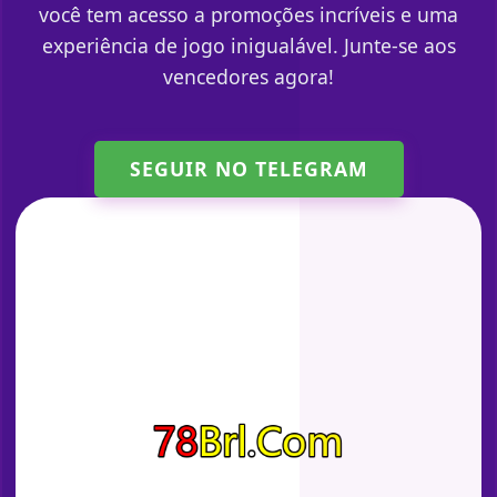
você tem acesso a promoções incríveis e uma
experiência de jogo inigualável. Junte-se aos
vencedores agora!
SEGUIR NO TELEGRAM