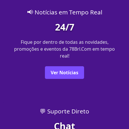
📢 Notícias em Tempo Real
24/7
Fique por dentro de todas as novidades,
promoções e eventos da 78Brl.Com em tempo
real!
Ver Notícias
💬 Suporte Direto
Chat