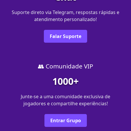
Suporte direto via Telegram, respostas rápidas e
atendimento personalizado!
Falar Suporte
👥 Comunidade VIP
1000+
Junte-se a uma comunidade exclusiva de
jogadores e compartilhe experiências!
Entrar Grupo