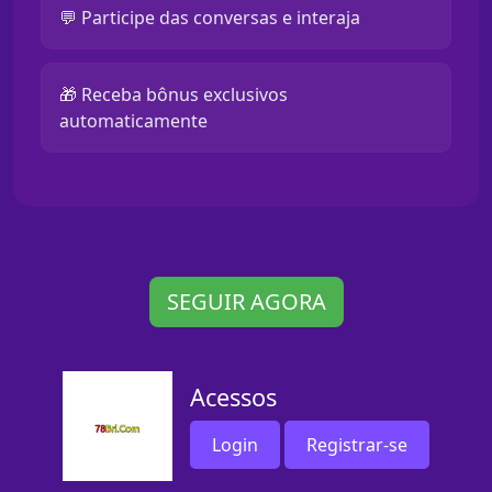
💬 Participe das conversas e interaja
🎁 Receba bônus exclusivos
automaticamente
SEGUIR AGORA
Acessos
Login
Registrar-se