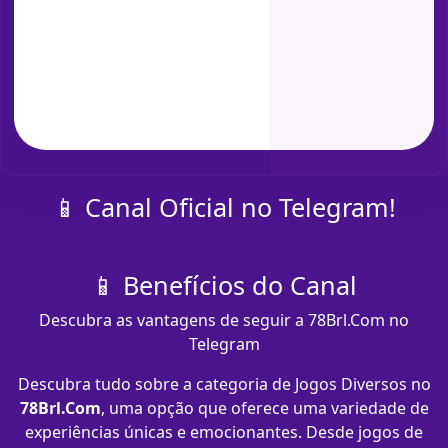
📱 Canal Oficial no Telegram!
📱 Benefícios do Canal
Descubra as vantagens de seguir a 78Brl.Com no
Telegram
Descubra tudo sobre a categoria de Jogos Diversos no
78Brl.Com
, uma opção que oferece uma variedade de
experiências únicas e emocionantes. Desde jogos de