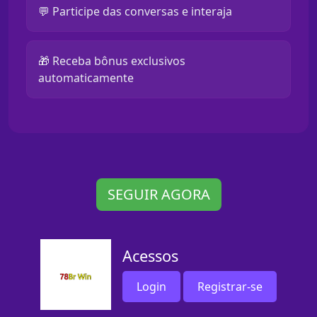
💬 Participe das conversas e interaja
🎁 Receba bônus exclusivos
automaticamente
SEGUIR AGORA
Acessos
Login
Registrar-se