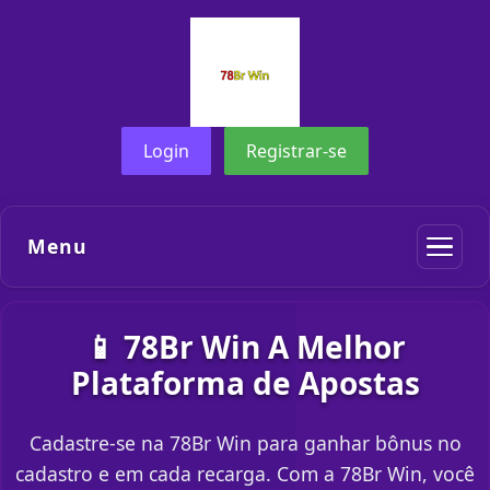
Login
Registrar-se
Menu
📱 78Br Win A Melhor
Plataforma de Apostas
Cadastre-se na 78Br Win para ganhar bônus no
cadastro e em cada recarga. Com a 78Br Win, você