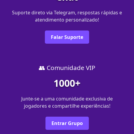
Suporte direto via Telegram, respostas rápidas e
atendimento personalizado!
Falar Suporte
👥 Comunidade VIP
1000+
Junte-se a uma comunidade exclusiva de
jogadores e compartilhe experiências!
Entrar Grupo