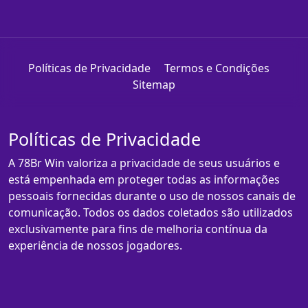
Políticas de Privacidade
Termos e Condições
Sitemap
Políticas de Privacidade
A 78Br Win valoriza a privacidade de seus usuários e
está empenhada em proteger todas as informações
pessoais fornecidas durante o uso de nossos canais de
comunicação. Todos os dados coletados são utilizados
exclusivamente para fins de melhoria contínua da
experiência de nossos jogadores.