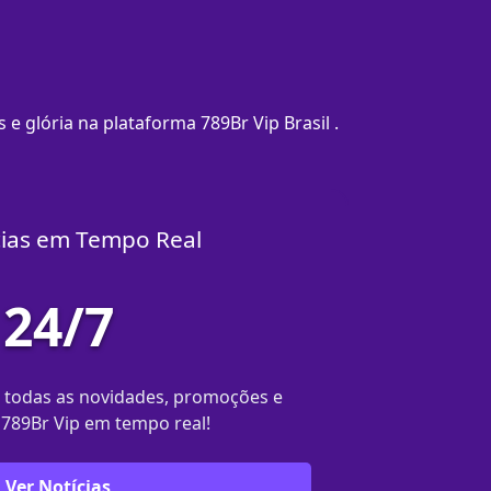
e glória na plataforma 789Br Vip Brasil .
cias em Tempo Real
24/7
e todas as novidades, promoções e
 789Br Vip em tempo real!
Ver Notícias