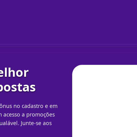
elhor
postas
bônus no cadastro e em
em acesso a promoções
ualável. Junte-se aos