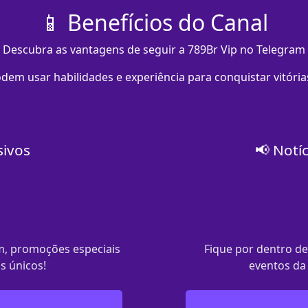
📱 Benefícios do Canal
Descubra as vantagens de seguir a 789Br Vip no Telegram
dem usar habilidades e experiência para conquistar vitórias 
sivos
📢 Notí
m, promoções especiais
Fique por dentro d
s únicos!
eventos da