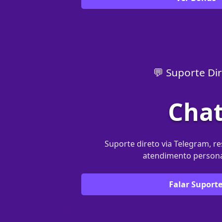
💬 Suporte Di
Cha
Suporte direto via Telegram, r
atendimento persona
Falar Suport