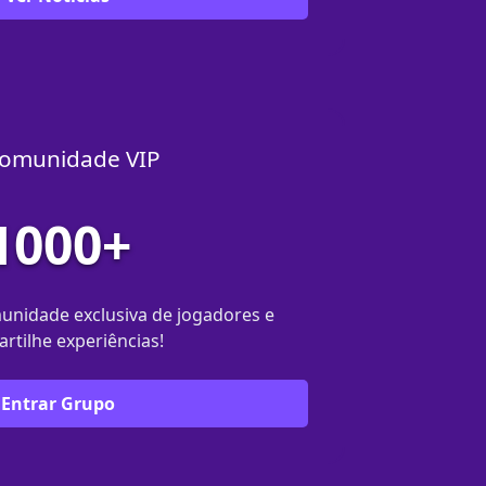
Comunidade VIP
1000+
unidade exclusiva de jogadores e
rtilhe experiências!
Entrar Grupo