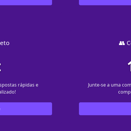
reto
👥 
t
espostas rápidas e
Junte-se a uma com
lizado!
compa
e