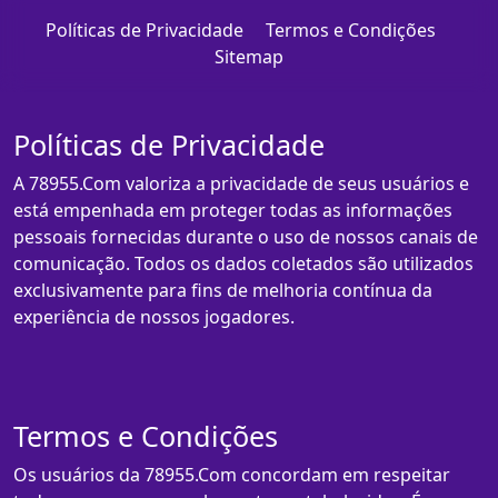
Políticas de Privacidade
Termos e Condições
Sitemap
Políticas de Privacidade
A 78955.Com valoriza a privacidade de seus usuários e
está empenhada em proteger todas as informações
pessoais fornecidas durante o uso de nossos canais de
comunicação. Todos os dados coletados são utilizados
exclusivamente para fins de melhoria contínua da
experiência de nossos jogadores.
Termos e Condições
Os usuários da 78955.Com concordam em respeitar