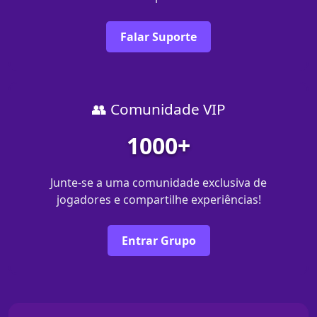
Falar Suporte
👥 Comunidade VIP
1000+
Junte-se a uma comunidade exclusiva de
jogadores e compartilhe experiências!
Entrar Grupo