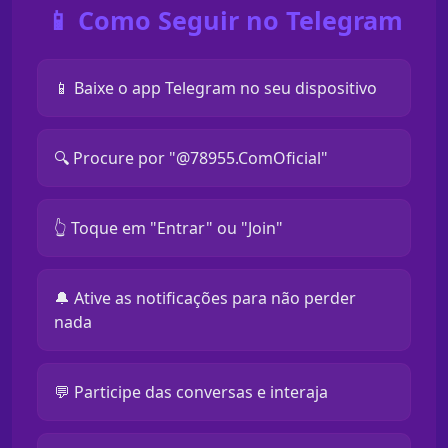
📱 Como Seguir no Telegram
📱 Baixe o app Telegram no seu dispositivo
🔍 Procure por "@78955.ComOficial"
👆 Toque em "Entrar" ou "Join"
🔔 Ative as notificações para não perder
nada
💬 Participe das conversas e interaja