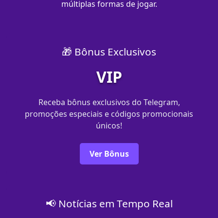
múltiplas formas de jogar.
🎁 Bônus Exclusivos
VIP
Receba bônus exclusivos do Telegram,
promoções especiais e códigos promocionais
únicos!
Ver Bônus
📢 Notícias em Tempo Real