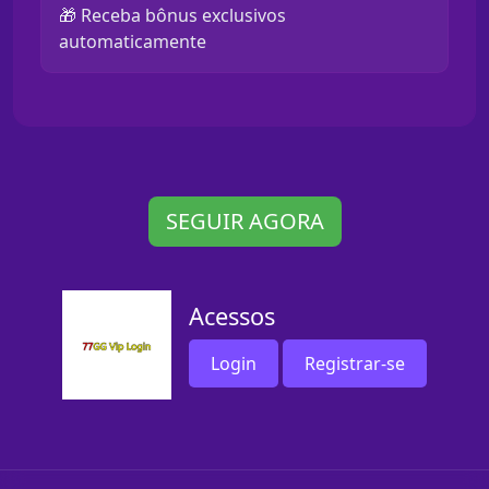
🎁 Receba bônus exclusivos
automaticamente
SEGUIR AGORA
Acessos
Login
Registrar-se