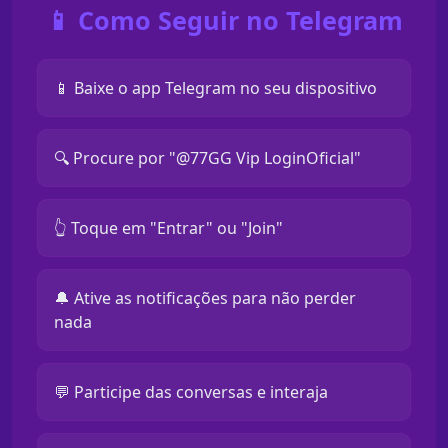
📱 Como Seguir no Telegram
📱 Baixe o app Telegram no seu dispositivo
🔍 Procure por "@77GG Vip LoginOficial"
👆 Toque em "Entrar" ou "Join"
🔔 Ative as notificações para não perder
nada
💬 Participe das conversas e interaja