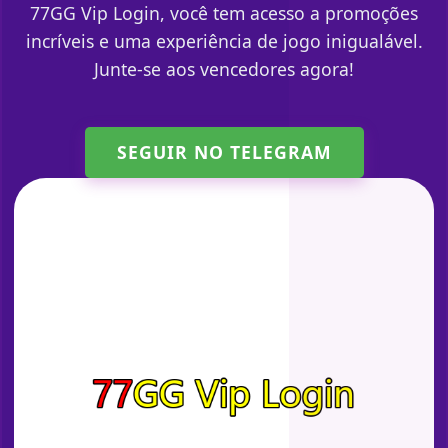
77GG Vip Login, você tem acesso a promoções
incríveis e uma experiência de jogo inigualável.
Junte-se aos vencedores agora!
SEGUIR NO TELEGRAM