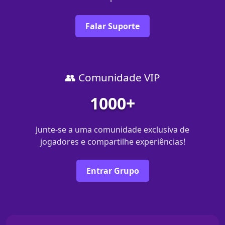
Falar Suporte
👥 Comunidade VIP
1000+
Junte-se a uma comunidade exclusiva de
jogadores e compartilhe experiências!
Entrar Grupo