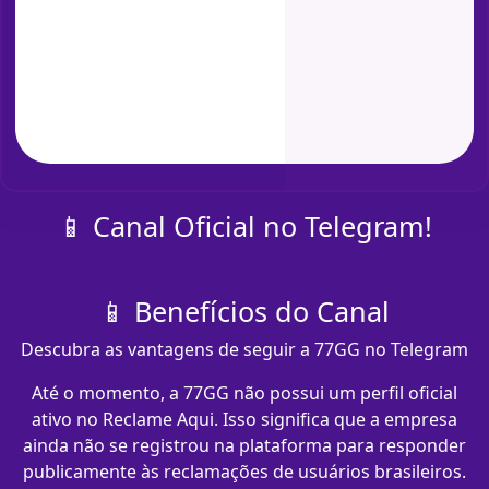
📱 Canal Oficial no Telegram!
📱 Benefícios do Canal
Descubra as vantagens de seguir a 77GG no Telegram
Até o momento, a 77GG não possui um perfil oficial
ativo no Reclame Aqui. Isso significa que a empresa
ainda não se registrou na plataforma para responder
publicamente às reclamações de usuários brasileiros.