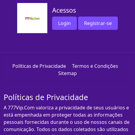
Acessos
Login
Registrar-se
Políticas de Privacidade
Termos e Condições
Sitemap
Políticas de Privacidade
A 777Vip.Com valoriza a privacidade de seus usuários e
está empenhada em proteger todas as informações
pessoais fornecidas durante o uso de nossos canais de
comunicação. Todos os dados coletados são utilizados