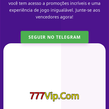
você tem acesso a promoções incríveis e uma
experiência de jogo inigualável. Junte-se aos
vencedores agora!
SEGUIR NO TELEGRAM