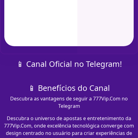
📱 Canal Oficial no Telegram!
📱 Benefícios do Canal
Descubra as vantagens de seguir a 777Vip.Com no
Telegram
Descubra o universo de apostas e entretenimento da
777Vip.Com, onde excelência tecnológica converge com
design centrado no usuário para criar experiências de