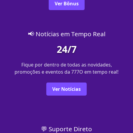
Ver Bônus
📢 Notícias em Tempo Real
24/7
Fique por dentro de todas as novidades,
promoções e eventos da 777O em tempo real!
Ver Notícias
💬 Suporte Direto