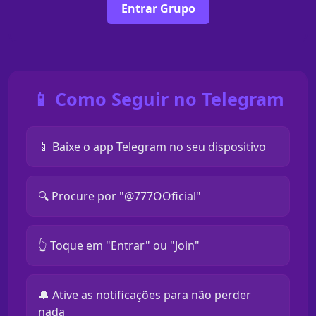
Entrar Grupo
📱 Como Seguir no Telegram
📱 Baixe o app Telegram no seu dispositivo
🔍 Procure por "@777OOficial"
👆 Toque em "Entrar" ou "Join"
🔔 Ative as notificações para não perder
nada