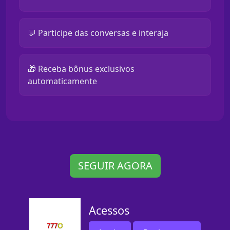
💬 Participe das conversas e interaja
🎁 Receba bônus exclusivos
automaticamente
SEGUIR AGORA
Acessos