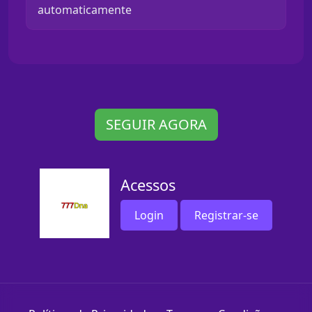
automaticamente
SEGUIR AGORA
Acessos
Login
Registrar-se