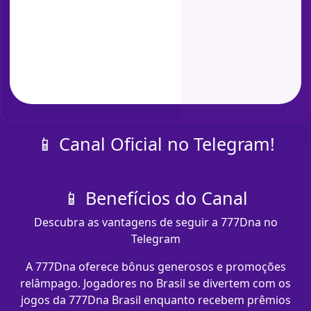
📱 Canal Oficial no Telegram!
📱 Benefícios do Canal
Descubra as vantagens de seguir a 777Dna no
Telegram
A 777Dna oferece bônus generosos e promoções
relâmpago. Jogadores no Brasil se divertem com os
jogos da 777Dna Brasil enquanto recebem prêmios