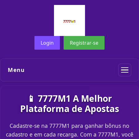
Login
Registrar-se
Menu
📱 7777M1 A Melhor
Plataforma de Apostas
Cadastre-se na 7777M1 para ganhar bônus no
cadastro e em cada recarga. Com a 7777M1, você