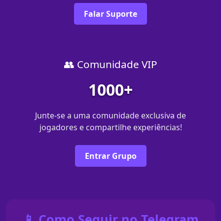
Falar Suporte
👥 Comunidade VIP
1000+
Junte-se a uma comunidade exclusiva de
jogadores e compartilhe experiências!
Entrar Grupo
📱 Como Seguir no Telegram