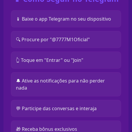
📱 Baixe o app Telegram no seu dispositivo
🔍 Procure por "@7777M1Oficial"
👆 Toque em "Entrar" ou "Join"
🔔 Ative as notificações para não perder
nada
💬 Participe das conversas e interaja
🎁 Receba bônus exclusivos