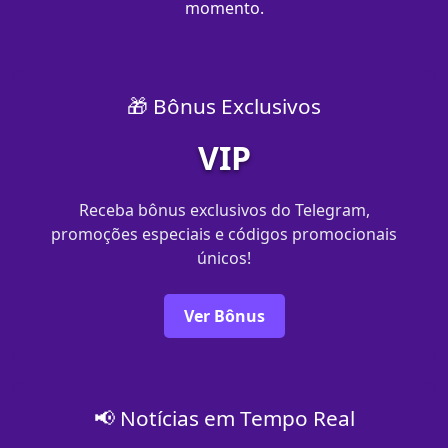
momento.
🎁 Bônus Exclusivos
VIP
Receba bônus exclusivos do Telegram,
promoções especiais e códigos promocionais
únicos!
Ver Bônus
📢 Notícias em Tempo Real