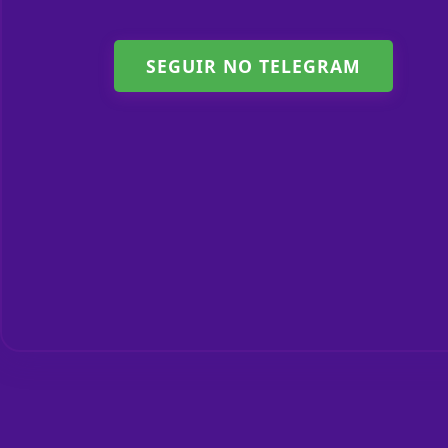
SEGUIR NO TELEGRAM