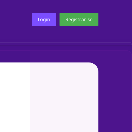
Login
Registrar-se