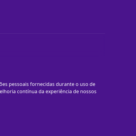
ões pessoais fornecidas durante o uso de
elhoria contínua da experiência de nossos