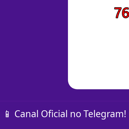
📱 Canal Oficial no Telegram!