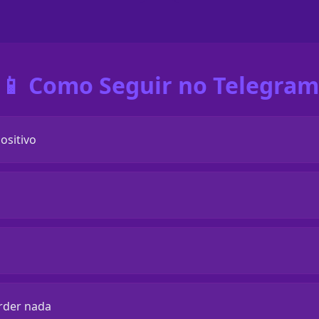
📱 Como Seguir no Telegram
ositivo
erder nada