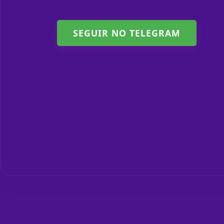
SEGUIR NO TELEGRAM