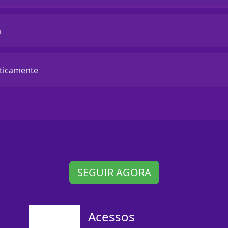
a
aticamente
SEGUIR AGORA
Acessos