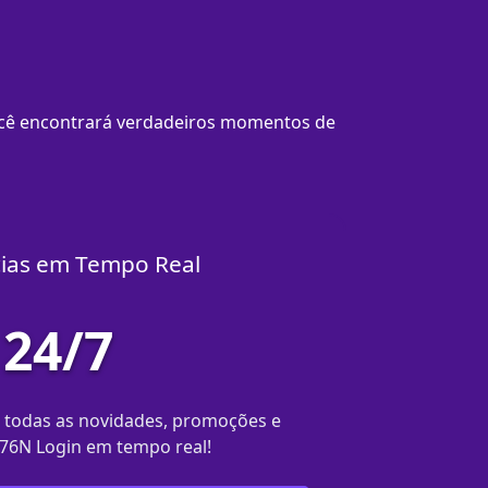
ocê encontrará verdadeiros momentos de
cias em Tempo Real
24/7
e todas as novidades, promoções e
 76N Login em tempo real!