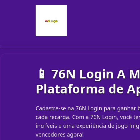
📱 76N Login A 
Plataforma de A
Cadastre-se na 76N Login para ganhar 
cada recarga. Com a 76N Login, você t
incríveis e uma experiência de jogo inig
vencedores agora!