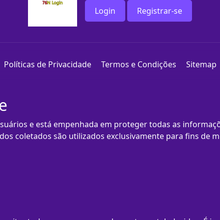
Login
Registrar-se
Políticas de Privacidade
Termos e Condições
Sitemap
de
 usuários e está empenhada em proteger todas as informaç
os coletados são utilizados exclusivamente para fins de m