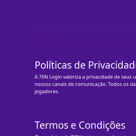
Políticas de Privacida
A 76N Login valoriza a privacidade de seus
nossos canais de comunicação. Todos os dad
jogadores.
Termos e Condições