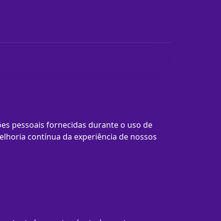
ões pessoais fornecidas durante o uso de
elhoria contínua da experiência de nossos