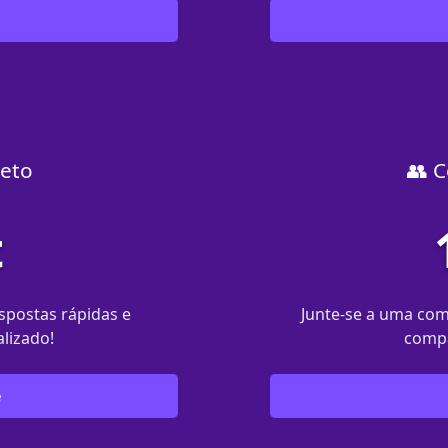
reto
👥 
t
espostas rápidas e
Junte-se a uma com
lizado!
compa
e