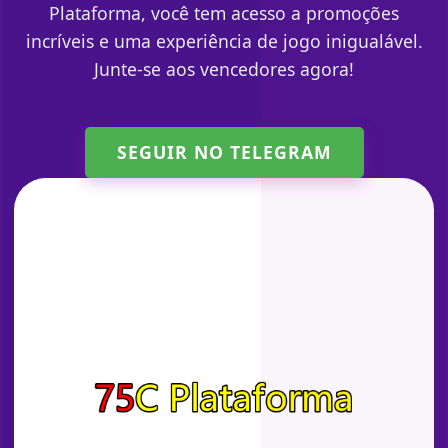
Plataforma, você tem acesso a promoções
incríveis e uma experiência de jogo inigualável.
Junte-se aos vencedores agora!
SEGUIR NO TELEGRAM