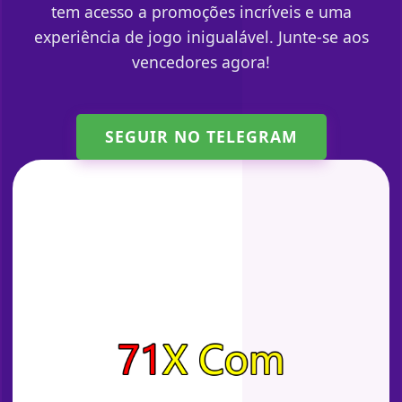
tem acesso a promoções incríveis e uma
experiência de jogo inigualável. Junte-se aos
vencedores agora!
SEGUIR NO TELEGRAM