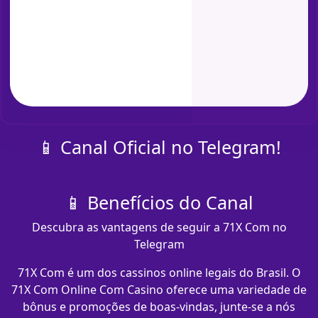
📱 Canal Oficial no Telegram!
📱 Benefícios do Canal
Descubra as vantagens de seguir a 71X Com no
Telegram
71X Com é um dos cassinos online legais do Brasil. O
71X Com Online Com Casino oferece uma variedade de
bônus e promoções de boas-vindas, junte-se a nós