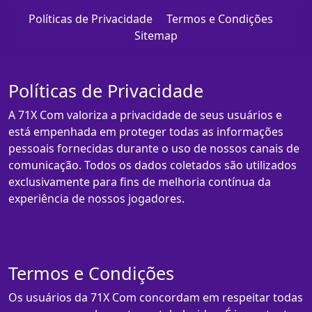
Políticas de Privacidade
Termos e Condições
Sitemap
Políticas de Privacidade
A 71X Com valoriza a privacidade de seus usuários e
está empenhada em proteger todas as informações
pessoais fornecidas durante o uso de nossos canais de
comunicação. Todos os dados coletados são utilizados
exclusivamente para fins de melhoria contínua da
experiência de nossos jogadores.
Termos e Condições
Os usuários da 71X Com concordam em respeitar todas