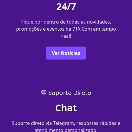
24/7
Fique por dentro de todas as novidades,
promoções e eventos da 71X Com em tempo
real!
Ver Notícias
💬 Suporte Direto
Chat
Suporte direto via Telegram, respostas rápidas e
atendimento personalizado!