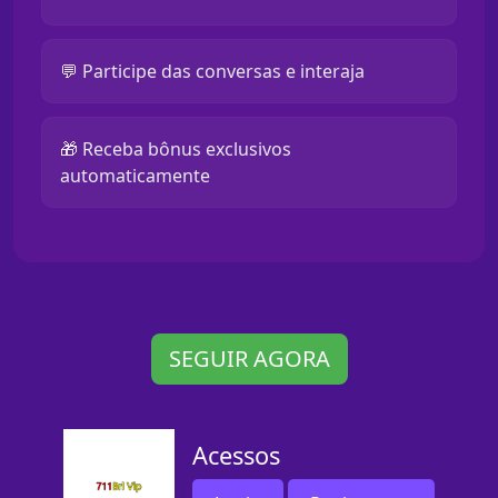
💬 Participe das conversas e interaja
🎁 Receba bônus exclusivos
automaticamente
SEGUIR AGORA
Acessos