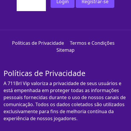
Login
Registrar-se
Políticas de Privacidade
Termos e Condições
Sitemap
Políticas de Privacidade
A 711Brl Vip valoriza a privacidade de seus usuários e
está empenhada em proteger todas as informações
pessoais fornecidas durante o uso de nossos canais de
comunicação. Todos os dados coletados são utilizados
exclusivamente para fins de melhoria contínua da
experiência de nossos jogadores.