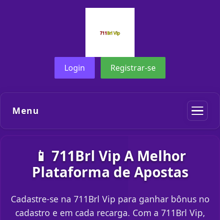
Login
Registrar-se
Menu
📱 711Brl Vip A Melhor
Plataforma de Apostas
Cadastre-se na 711Brl Vip para ganhar bônus no
cadastro e em cada recarga. Com a 711Brl Vip,