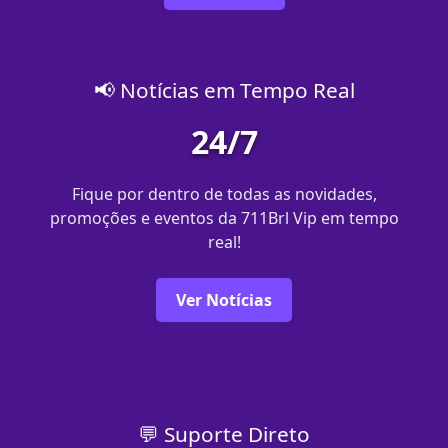
📢 Notícias em Tempo Real
24/7
Fique por dentro de todas as novidades,
promoções e eventos da 711Brl Vip em tempo
real!
Ver Notícias
💬 Suporte Direto