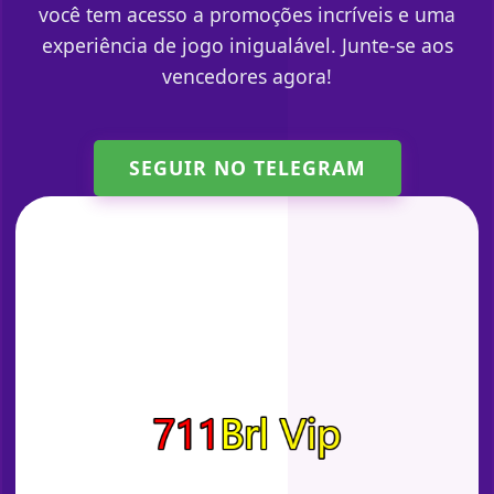
você tem acesso a promoções incríveis e uma
experiência de jogo inigualável. Junte-se aos
vencedores agora!
SEGUIR NO TELEGRAM