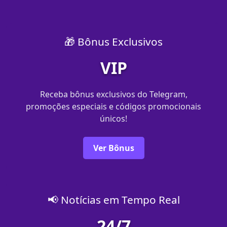
🎁 Bônus Exclusivos
VIP
Receba bônus exclusivos do Telegram,
promoções especiais e códigos promocionais
únicos!
Ver Bônus
📢 Notícias em Tempo Real
24/7