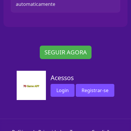
automaticamente
SEGUIR AGORA
Acessos
Login
Registrar-se