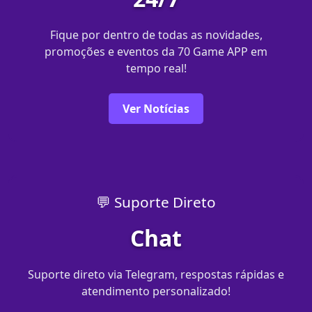
Fique por dentro de todas as novidades,
promoções e eventos da 70 Game APP em
tempo real!
Ver Notícias
💬 Suporte Direto
Chat
Suporte direto via Telegram, respostas rápidas e
atendimento personalizado!