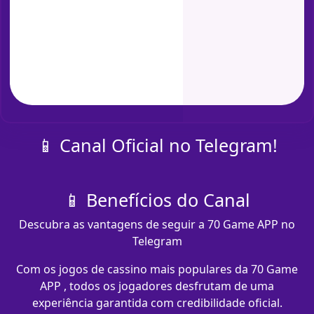
📱 Canal Oficial no Telegram!
📱 Benefícios do Canal
Descubra as vantagens de seguir a 70 Game APP no
Telegram
Com os jogos de cassino mais populares da 70 Game
APP , todos os jogadores desfrutam de uma
experiência garantida com credibilidade oficial.