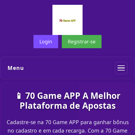
Login
Registrar-se
Menu
📱 70 Game APP A Melhor
Plataforma de Apostas
Cadastre-se na 70 Game APP para ganhar bônus
no cadastro e em cada recarga. Com a 70 Game