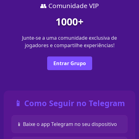
👥 Comunidade VIP
1000+
Junte-se a uma comunidade exclusiva de
jogadores e compartilhe experiências!
Entrar Grupo
📱 Como Seguir no Telegram
📱 Baixe o app Telegram no seu dispositivo