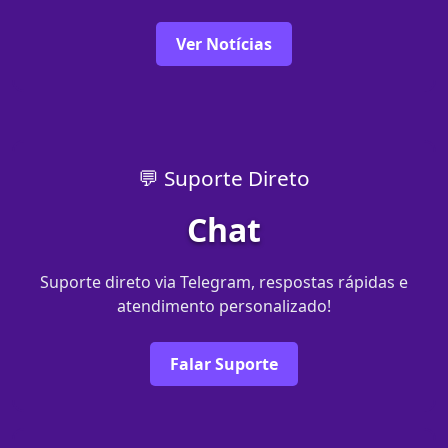
Ver Notícias
💬 Suporte Direto
Chat
Suporte direto via Telegram, respostas rápidas e
atendimento personalizado!
Falar Suporte