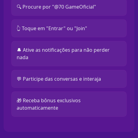
🔍 Procure por "@70 GameOficial"
👆 Toque em "Entrar" ou "Join"
🔔 Ative as notificações para não perder
nada
💬 Participe das conversas e interaja
🎁 Receba bônus exclusivos
automaticamente