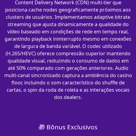
Content Delivery Network (CDN) multi-tier que
posiciona cache nodes geograficamente próximos aos
clusters de usuários. Implementamos adaptive bitrate
streaming que ajusta dinamicamente a qualidade do
vídeo baseado em condições de rede em tempo real,
garantindo playback ininterrupto mesmo em conexões
de largura de banda variável. O codec utilizado
(H.265/HEVC) oferece compressão superior mantendo
qualidade visual, reduzindo o consumo de dados em
até 50% comparado com gerações anteriores. Audio
multi-canal sincronizado captura a ambiência do casino
floor, incluindo o som característico do shuffle de
cartas, o spin da roda de roleta e as interações vocais
dos dealers.
🎁 Bônus Exclusivos