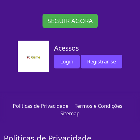
SEGUIR AGORA
Acessos
Login
Registrar-se
Políticas de Privacidade
Termos e Condições
Sitemap
Políticas de Privacidade