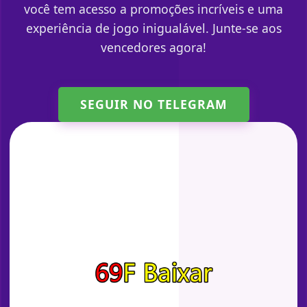
você tem acesso a promoções incríveis e uma
experiência de jogo inigualável. Junte-se aos
vencedores agora!
SEGUIR NO TELEGRAM