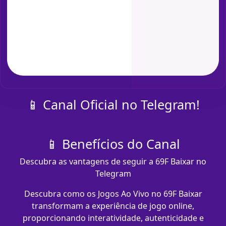
📱 Canal Oficial no Telegram!
📱 Benefícios do Canal
Descubra as vantagens de seguir a 69F Baixar no
Telegram
Descubra como os Jogos Ao Vivo no 69F Baixar
transformam a experiência de jogo online,
proporcionando interatividade, autenticidade e