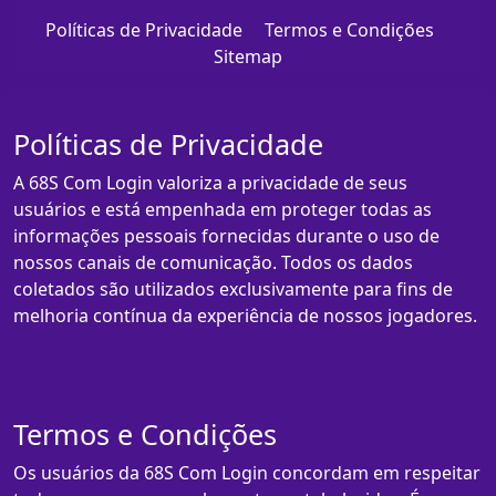
Políticas de Privacidade
Termos e Condições
Sitemap
Políticas de Privacidade
A 68S Com Login valoriza a privacidade de seus
usuários e está empenhada em proteger todas as
informações pessoais fornecidas durante o uso de
nossos canais de comunicação. Todos os dados
coletados são utilizados exclusivamente para fins de
melhoria contínua da experiência de nossos jogadores.
Termos e Condições
Os usuários da 68S Com Login concordam em respeitar