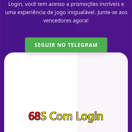
Login, você tem acesso a promoções incríveis e
uma experiência de jogo inigualável. Junte-se aos
vencedores agora!
SEGUIR NO TELEGRAM