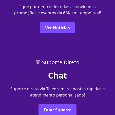
Fique por dentro de todas as novidades,
promoções e eventos da 68K em tempo real!
Ver Notícias
💬 Suporte Direto
Chat
Suporte direto via Telegram, respostas rápidas e
atendimento personalizado!
Falar Suporte