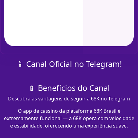
📱 Canal Oficial no Telegram!
📱 Benefícios do Canal
Descubra as vantagens de seguir a 68K no Telegram
O app de cassino da plataforma 68K Brasil é
extremamente funcional — a 68K opera com velocidade
e estabilidade, oferecendo uma experiência suave.