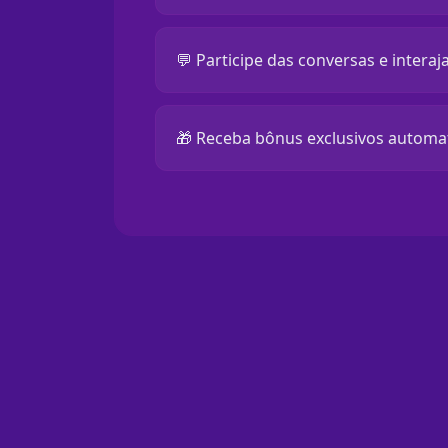
💬 Participe das conversas e interaj
🎁 Receba bônus exclusivos autom