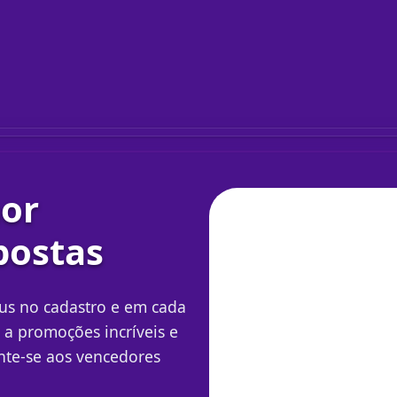
hor
postas
us no cadastro e em cada
 a promoções incríveis e
unte-se aos vencedores