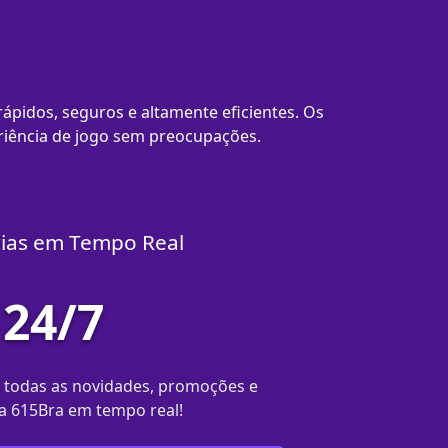
pidos, seguros e altamente eficientes. Os
riência de jogo sem preocupações.
cias em Tempo Real
24/7
e todas as novidades, promoções e
a 615Bra em tempo real!