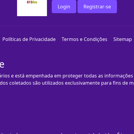
Login
Registrar-se
Políticas de Privacidade
Termos e Condições
Sitemap
de
uários e está empenhada em proteger todas as informações
os coletados são utilizados exclusivamente para fins de m