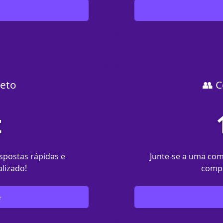
reto
👥 
t
espostas rápidas e
Junte-se a uma com
lizado!
compa
e