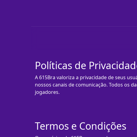
Políticas de Privacida
A 615Bra valoriza a privacidade de seus us
nossos canais de comunicação. Todos os dad
jogadores.
Termos e Condições