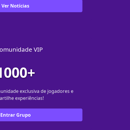
Ver Notícias
Comunidade VIP
1000+
unidade exclusiva de jogadores e
rtilhe experiências!
Entrar Grupo