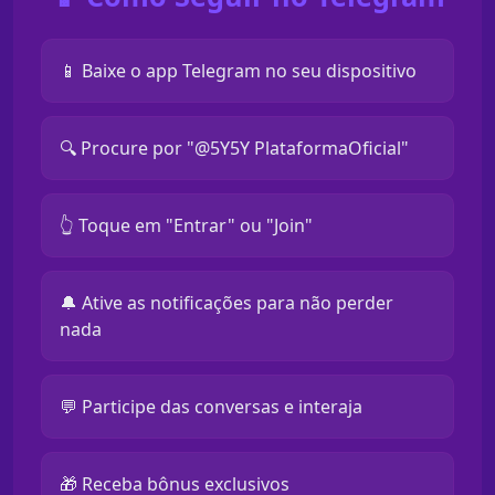
📱 Baixe o app Telegram no seu dispositivo
🔍 Procure por "@5Y5Y PlataformaOficial"
👆 Toque em "Entrar" ou "Join"
🔔 Ative as notificações para não perder
nada
💬 Participe das conversas e interaja
🎁 Receba bônus exclusivos