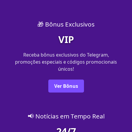
🎁 Bônus Exclusivos
VIP
Receba bônus exclusivos do Telegram,
promoções especiais e códigos promocionais
únicos!
Ver Bônus
📢 Notícias em Tempo Real
24/7