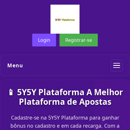
Login
Registrar-se
Menu
📱 5Y5Y Plataforma A Melhor
Plataforma de Apostas
Cadastre-se na 5Y5Y Plataforma para ganhar
bônus no cadastro e em cada recarga. Com a