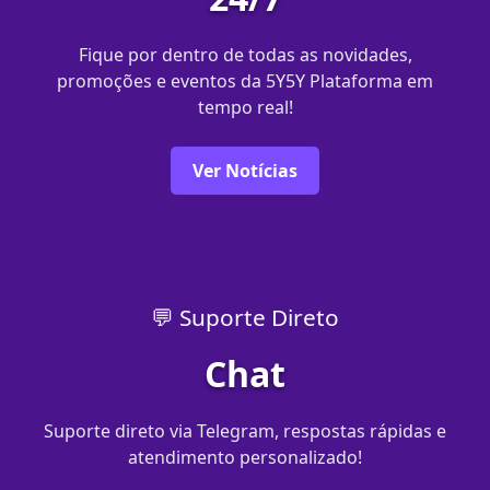
Fique por dentro de todas as novidades,
promoções e eventos da 5Y5Y Plataforma em
tempo real!
Ver Notícias
💬 Suporte Direto
Chat
Suporte direto via Telegram, respostas rápidas e
atendimento personalizado!