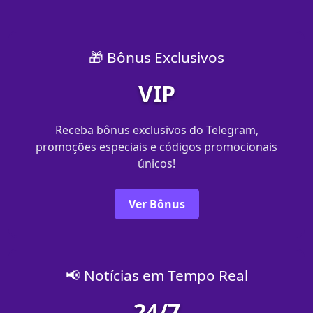
🎁 Bônus Exclusivos
VIP
Receba bônus exclusivos do Telegram,
promoções especiais e códigos promocionais
únicos!
Ver Bônus
📢 Notícias em Tempo Real
24/7