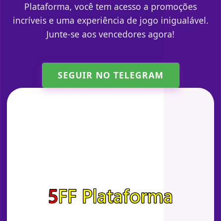
Plataforma, você tem acesso a promoções
incríveis e uma experiência de jogo inigualável.
Junte-se aos vencedores agora!
SEGUIR NO TELEGRAM