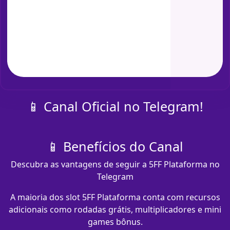
📱 Canal Oficial no Telegram!
📱 Benefícios do Canal
Descubra as vantagens de seguir a 5FF Plataforma no
Telegram
A maioria dos slot 5FF Plataforma conta com recursos
adicionais como rodadas grátis, multiplicadores e mini
games bônus.