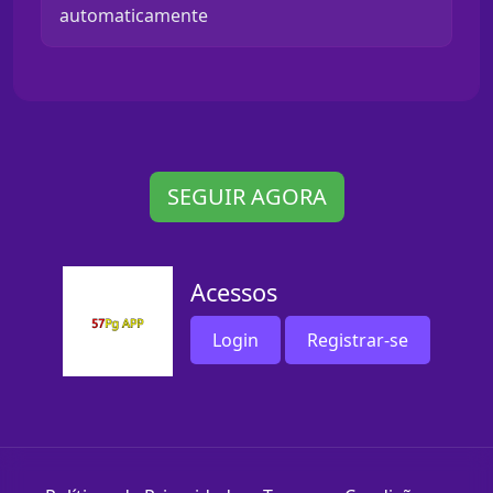
automaticamente
SEGUIR AGORA
Acessos
Login
Registrar-se