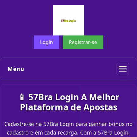
Login
Registrar-se
Menu
📱 57Bra Login A Melhor
Plataforma de Apostas
Cadastre-se na 57Bra Login para ganhar bônus no
cadastro e em cada recarga. Com a 57Bra Login,