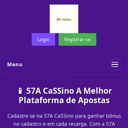
Login
Registrar-se
Menu
📱 57A CaSSino A Melhor
Plataforma de Apostas
Cadastre-se na 57A CaSSino para ganhar bônus
no cadastro e em cada recarga. Com a 57A