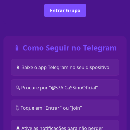
Entrar Grupo
📱 Como Seguir no Telegram
📱 Baixe o app Telegram no seu dispositivo
🔍 Procure por "@57A CaSSinoOficial"
👆 Toque em "Entrar" ou "Join"
🔔 Ative as notificações para não perder