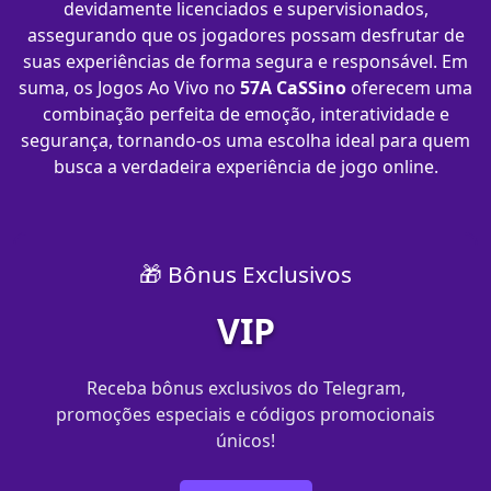
devidamente licenciados e supervisionados,
assegurando que os jogadores possam desfrutar de
suas experiências de forma segura e responsável. Em
suma, os Jogos Ao Vivo no
57A CaSSino
oferecem uma
combinação perfeita de emoção, interatividade e
segurança, tornando-os uma escolha ideal para quem
busca a verdadeira experiência de jogo online.
🎁 Bônus Exclusivos
VIP
Receba bônus exclusivos do Telegram,
promoções especiais e códigos promocionais
únicos!