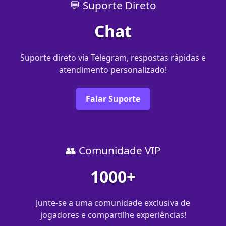
💬 Suporte Direto
Chat
Suporte direto via Telegram, respostas rápidas e
atendimento personalizado!
Falar Suporte
👥 Comunidade VIP
1000+
Junte-se a uma comunidade exclusiva de
jogadores e compartilhe experiências!