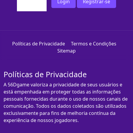
Login
Registrar-se
Políticas de Privacidade
Termos e Condições
Sitemap
Políticas de Privacidade
A 56Dgame valoriza a privacidade de seus usuários e
está empenhada em proteger todas as informações
pessoais fornecidas durante o uso de nossos canais de
comunicação. Todos os dados coletados são utilizados
exclusivamente para fins de melhoria contínua da
experiência de nossos jogadores.