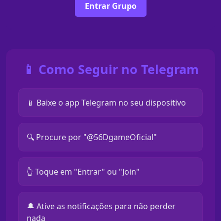
Entrar Grupo
📱 Como Seguir no Telegram
📱 Baixe o app Telegram no seu dispositivo
🔍 Procure por "@56DgameOficial"
👆 Toque em "Entrar" ou "Join"
🔔 Ative as notificações para não perder
nada