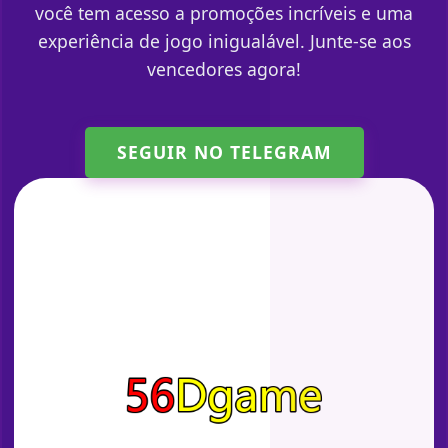
você tem acesso a promoções incríveis e uma
experiência de jogo inigualável. Junte-se aos
vencedores agora!
SEGUIR NO TELEGRAM