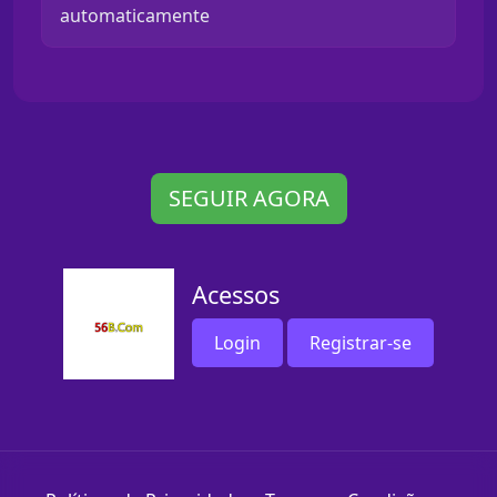
automaticamente
SEGUIR AGORA
Acessos
Login
Registrar-se