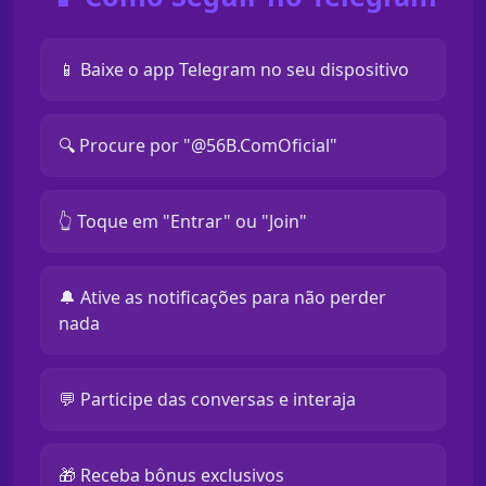
📱 Baixe o app Telegram no seu dispositivo
🔍 Procure por "@56B.ComOficial"
👆 Toque em "Entrar" ou "Join"
🔔 Ative as notificações para não perder
nada
💬 Participe das conversas e interaja
🎁 Receba bônus exclusivos