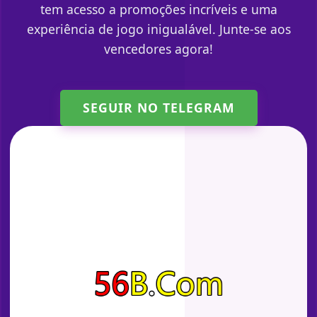
tem acesso a promoções incríveis e uma
experiência de jogo inigualável. Junte-se aos
vencedores agora!
SEGUIR NO TELEGRAM