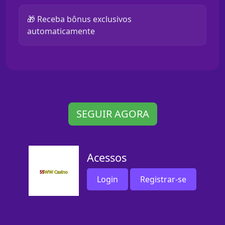
🎁 Receba bônus exclusivos
automaticamente
SEGUIR AGORA
Acessos
Login
Registrar-se