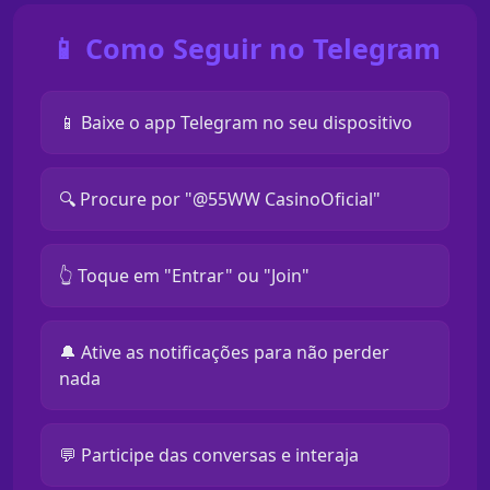
📱 Como Seguir no Telegram
📱 Baixe o app Telegram no seu dispositivo
🔍 Procure por "@55WW CasinoOficial"
👆 Toque em "Entrar" ou "Join"
🔔 Ative as notificações para não perder
nada
💬 Participe das conversas e interaja