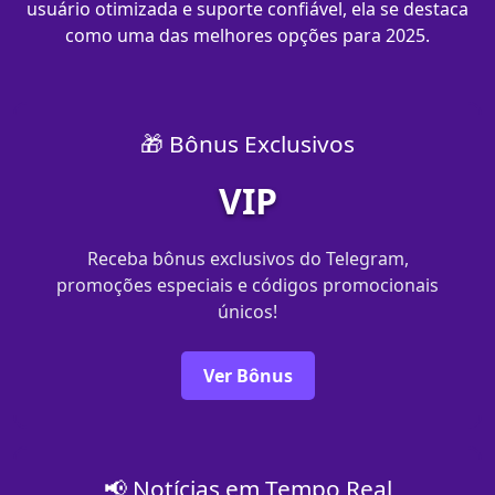
usuário otimizada e suporte confiável, ela se destaca
como uma das melhores opções para 2025.
🎁 Bônus Exclusivos
VIP
Receba bônus exclusivos do Telegram,
promoções especiais e códigos promocionais
únicos!
Ver Bônus
📢 Notícias em Tempo Real