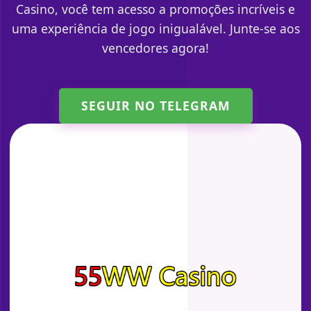
Casino, você tem acesso a promoções incríveis e
uma experiência de jogo inigualável. Junte-se aos
vencedores agora!
SEGUIR NO TELEGRAM