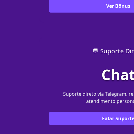
Ver Bônus
💬 Suporte Di
Cha
Suporte direto via Telegram, r
atendimento persona
Falar Suport