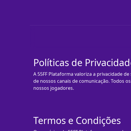
Políticas de Privacida
A 55FF Plataforma valoriza a privacidade d
de nossos canais de comunicação. Todos os 
nossos jogadores.
Termos e Condições