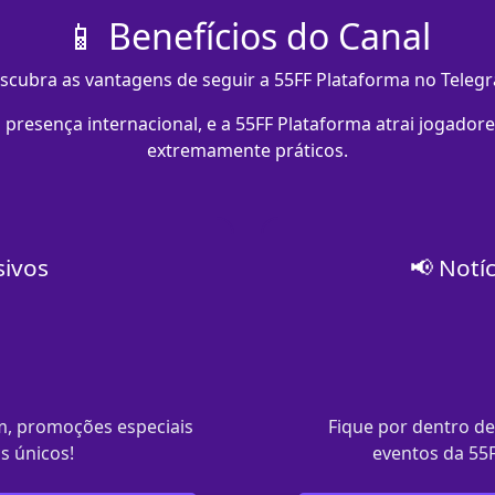
📱 Benefícios do Canal
scubra as vantagens de seguir a 55FF Plataforma no Teleg
i presença internacional, e a 55FF Plataforma atrai jogad
extremamente práticos.
sivos
📢 Notí
m, promoções especiais
Fique por dentro d
s únicos!
eventos da 55