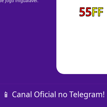
e jogo inigualável.
📱 Canal Oficial no Telegram!