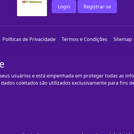
Login
Registrar-se
Políticas de Privacidade
Termos e Condições
Sitemap
de
e seus usuários e está empenhada em proteger todas as in
dados coletados são utilizados exclusivamente para fins d