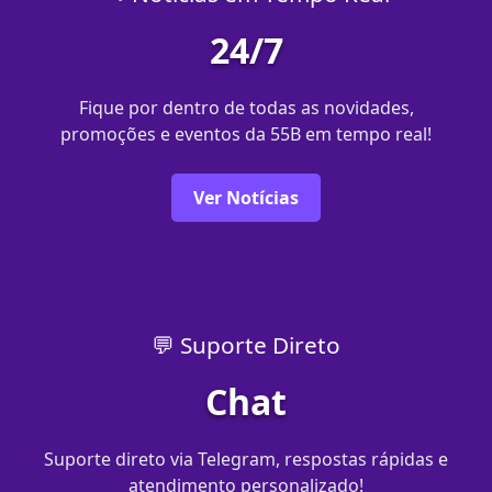
24/7
Fique por dentro de todas as novidades,
promoções e eventos da 55B em tempo real!
Ver Notícias
💬 Suporte Direto
Chat
Suporte direto via Telegram, respostas rápidas e
atendimento personalizado!