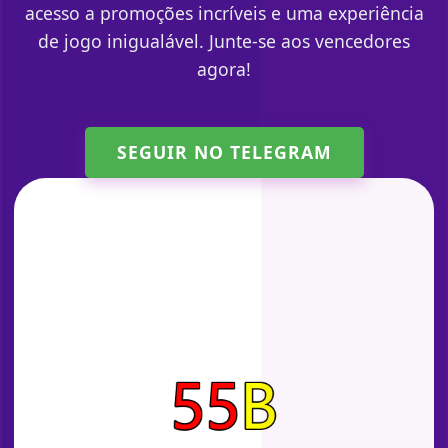
acesso a promoções incríveis e uma experiência
de jogo inigualável. Junte-se aos vencedores
agora!
SEGUIR NO TELEGRAM