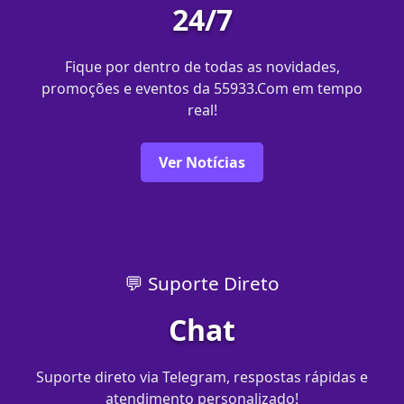
24/7
Fique por dentro de todas as novidades,
promoções e eventos da 55933.Com em tempo
real!
Ver Notícias
💬 Suporte Direto
Chat
Suporte direto via Telegram, respostas rápidas e
atendimento personalizado!