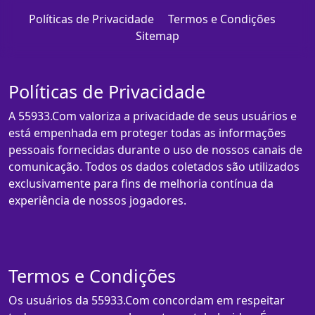
Políticas de Privacidade
Termos e Condições
Sitemap
Políticas de Privacidade
A 55933.Com valoriza a privacidade de seus usuários e
está empenhada em proteger todas as informações
pessoais fornecidas durante o uso de nossos canais de
comunicação. Todos os dados coletados são utilizados
exclusivamente para fins de melhoria contínua da
experiência de nossos jogadores.
Termos e Condições
Os usuários da 55933.Com concordam em respeitar