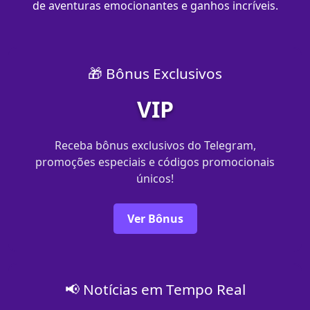
de aventuras emocionantes e ganhos incríveis.
🎁 Bônus Exclusivos
VIP
Receba bônus exclusivos do Telegram,
promoções especiais e códigos promocionais
únicos!
Ver Bônus
📢 Notícias em Tempo Real