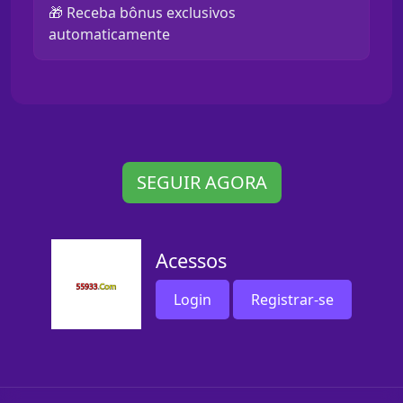
🎁 Receba bônus exclusivos
automaticamente
SEGUIR AGORA
Acessos
Login
Registrar-se