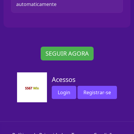
automaticamente
SEGUIR AGORA
Acessos
Login
Registrar-se