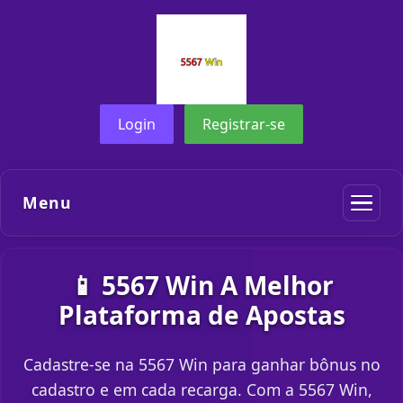
Login
Registrar-se
Menu
📱 5567 Win A Melhor
Plataforma de Apostas
Cadastre-se na 5567 Win para ganhar bônus no
cadastro e em cada recarga. Com a 5567 Win,