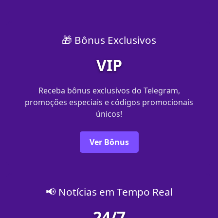
🎁 Bônus Exclusivos
VIP
Receba bônus exclusivos do Telegram,
promoções especiais e códigos promocionais
únicos!
Ver Bônus
📢 Notícias em Tempo Real
24/7