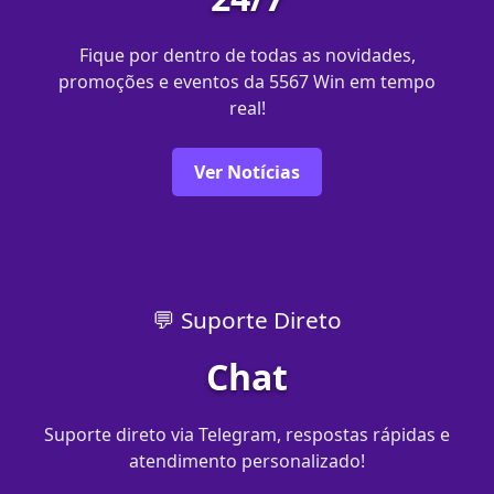
Fique por dentro de todas as novidades,
promoções e eventos da 5567 Win em tempo
real!
Ver Notícias
💬 Suporte Direto
Chat
Suporte direto via Telegram, respostas rápidas e
atendimento personalizado!